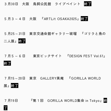
３月30日 大阪 鳥飼公民館 ライブペイント
終了
５月３～４日 大阪 『ARTLit OSAKA2025』
終了
５月25～31日 東京交通会館ギャラリー玻瑠 『ゴリラと魚の
二人展』
終了
７月５～６日 東京ビックサイト 『DESIGN FEST Vol.61』
終了
７月15～20日 東京 GALLERY美庵 『GORILLA WORLD
展』
終了
７月19日 『第１回 GORILLA WORLD集会 in Tokyo』
終
了